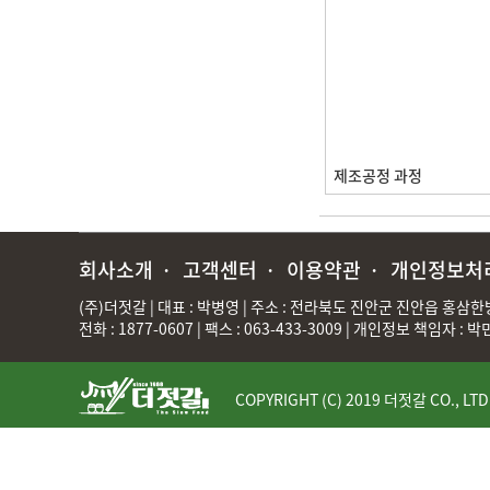
제조공정 과정
회사소개
·
고객센터
·
이용약관
·
개인정보처
(주)더젓갈 | 대표 : 박병영 | 주소 : 전라북도 진안군 진안읍 홍삼한방로
전화 : 1877-0607 | 팩스 : 063-433-3009 | 개인정보 책임자 : 박
COPYRIGHT (C) 2019 더젓갈 CO., LTD