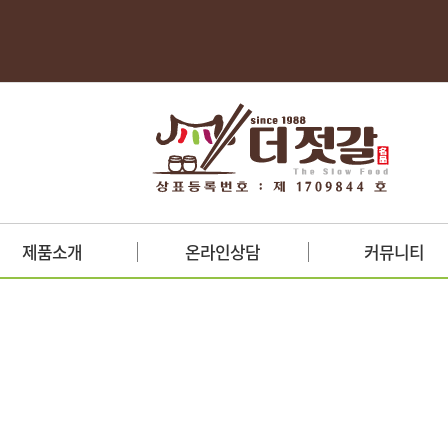
제품소개
온라인상담
커뮤니티
양념젓갈
견적문의
포토갤러리
새우젓
제휴문의
자료실
액젓
총판/가맹문의
보도자료
생선젓갈
기능성젓갈