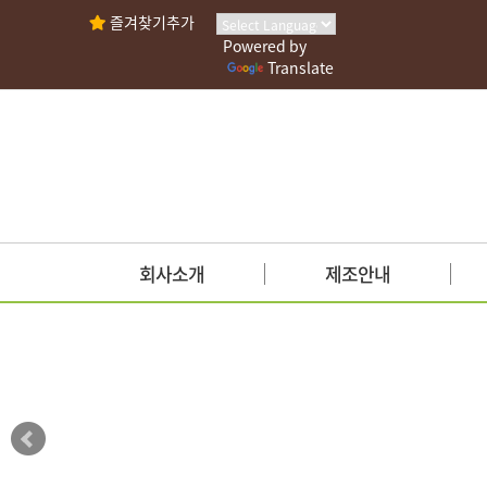
즐겨찾기추가
Powered by
Translate
회사소개
제조안내
인사말
사업안내
회사연혁
시설현황
조직도
안전관리인증
인증현황
가맹점안내
찾아오시는길