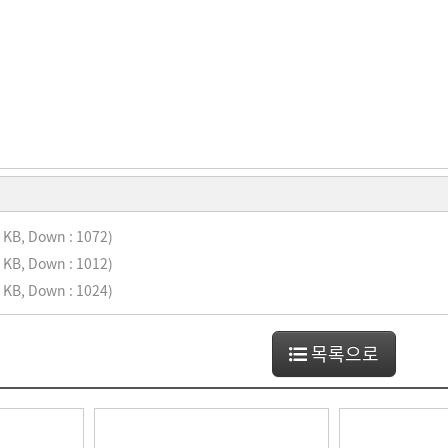
 KB, Down : 1072)
 KB, Down : 1012)
 KB, Down : 1024)
목록으로