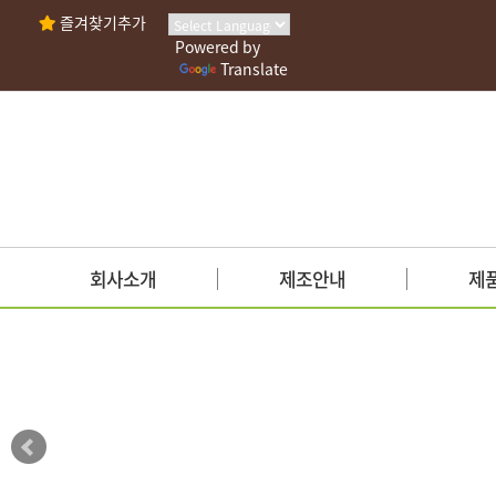
즐겨찾기추가
Powered by
Translate
회사소개
제조안내
제
인사말
사업안내
양념젓갈
회사연혁
시설현황
새우젓
조직도
안전관리인증
액젓
인증현황
가맹점안내
생선젓갈
찾아오시는길
기능성젓