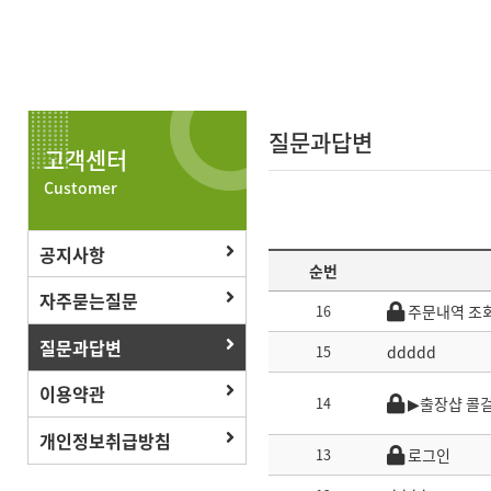
질문과답변
고객센터
Customer
공지사항
순번
자주묻는질문
16
주문내역 조
질문과답변
15
ddddd
이용약관
14
▶출장샵 콜
개인정보취급방침
13
로그인