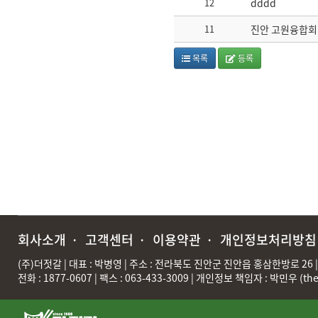
12
dddd
11
진안 고원융합회 
목록
등록
회사소개
·
고객센터
·
이용약관
·
개인정보처리방침
(주)더젓갈 | 대표 : 박병영 | 주소 : 전라북도 진안군 진안읍 홍삼한방로 26 | 
전화 : 1877-0607 | 팩스 : 063-433-3009 | 개인정보 책임자 : 박민우 (
th