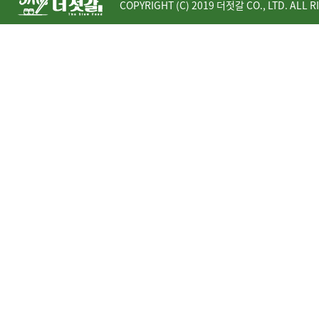
COPYRIGHT (C) 2019 더젓갈 CO., LTD. ALL R